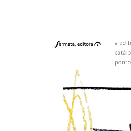
a edit
catál
ponto
conta