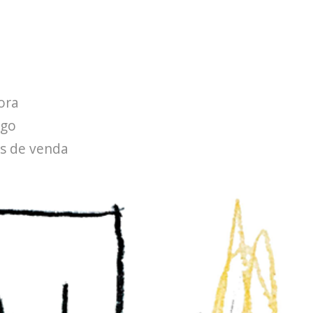
ora
ogo
s de venda
ctos